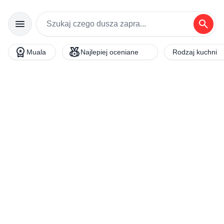
menu
search
workspace_premium
social_leaderboard
Muala
Najlepiej oceniane
Rodzaj kuchni