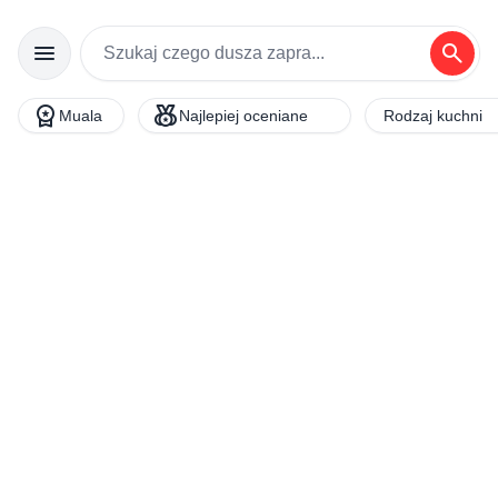
menu
search
workspace_premium
social_leaderboard
Muala
Najlepiej oceniane
Rodzaj kuchni